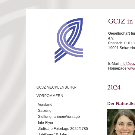
Direkt zum Inhalt
GCJZ in
Gesellschaft f
e.V.
Postfach 11 01 
19001 Schwerin
E-Mail
info@gcj
Homepage
www.
2024
GCJZ MECKLENBURG-
VORPOMMERN
Der Nahostko
Vorstand
Satzung
Stellungnahmen/Vorträge
Info-Flyer
Jüdische Feiertage 2025/5785
Jubiläum 10 Jahre