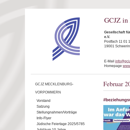
Direkt zum Inhalt
GCJZ in
Gesellschaft f
e.V.
Postfach 11 01 
19001 Schwerin
E-Mail
info@gcj
Homepage
www.
Februar 2
GCJZ MECKLENBURG-
VORPOMMERN
#beziehungsw
Vorstand
Satzung
Stellungnahmen/Vorträge
Info-Flyer
Jüdische Feiertage 2025/5785
Jubiläum 10 Jahre