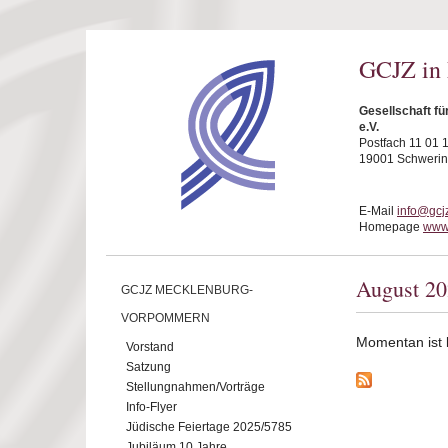
Direkt zum Inhalt
GCJZ in
Gesellschaft f
e.V.
Postfach 11 01 
19001 Schwerin
E-Mail
info@gcj
Homepage
www.
August 2
GCJZ MECKLENBURG-
VORPOMMERN
Momentan ist ke
Vorstand
Satzung
Stellungnahmen/Vorträge
Info-Flyer
Jüdische Feiertage 2025/5785
Jubiläum 10 Jahre