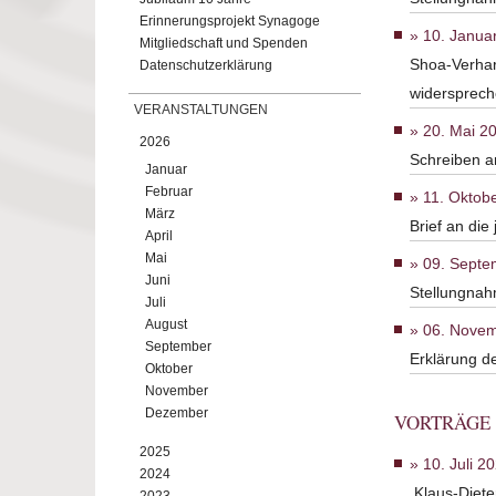
Erinnerungsprojekt Synagoge
10. Janua
Mitgliedschaft und Spenden
Shoa-Verhar
Datenschutzerklärung
widersprec
VERANSTALTUNGEN
20. Mai 2
2026
Schreiben a
Januar
Februar
11. Oktob
März
Brief an di
April
Mai
09. Septe
Juni
Stellungnah
Juli
August
06. Nove
September
Erklärung 
Oktober
November
Dezember
VORTRÄGE
2025
10. Juli 2
2024
Klaus-Dieter