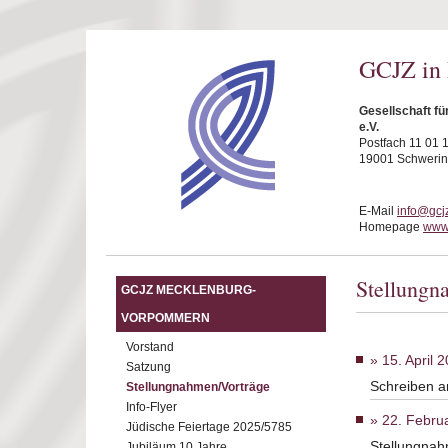
Direkt zum Inhalt
GCJZ in
Gesellschaft f
e.V.
Postfach 11 01 
19001 Schwerin
E-Mail
info@gcj
Homepage
www.
Stellungn
GCJZ MECKLENBURG-
VORPOMMERN
Vorstand
15. April 
Satzung
Schreiben a
Stellungnahmen/Vorträge
Info-Flyer
22. Febru
Jüdische Feiertage 2025/5785
Stellungnah
Jubiläum 10 Jahre