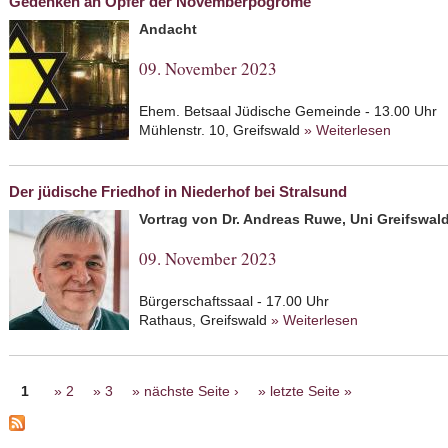
Gedenken an Opfer der Novemberpogrome
Andacht
09. November 2023
Ehem. Betsaal Jüdische Gemeinde - 13.00 Uhr
Mühlenstr. 10, Greifswald
» Weiterlesen
about G
Der jüdische Friedhof in Niederhof bei Stralsund
Vortrag von Dr. Andreas Ruwe, Uni Greifswal
09. November 2023
Bürgerschaftssaal - 17.00 Uhr
Rathaus, Greifswald
» Weiterlesen
about Der jüdi
Seiten
1
2
3
nächste Seite ›
letzte Seite »