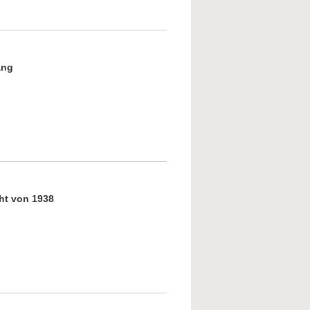
Dem Antisemitismus die Stirn bieten
ang
ken an das Novemberpogrom
ht von 1938
rgen