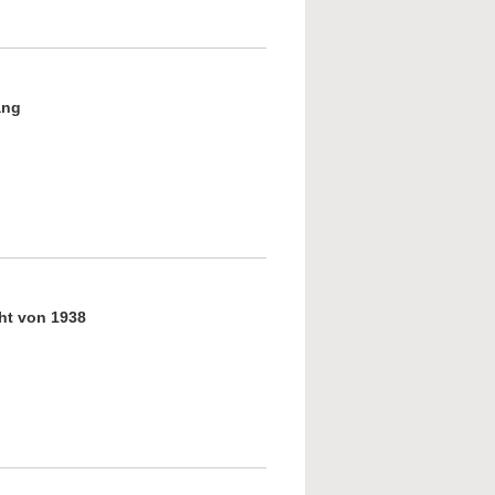
Dem Antisemitismus die Stirn bieten
ang
ken an das Novemberpogrom
ht von 1938
rgen