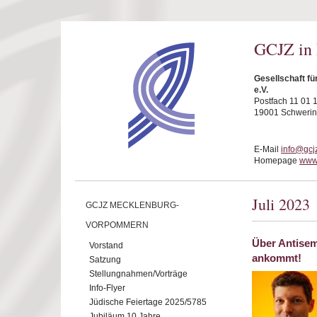
Direkt zum Inhalt
GCJZ in
Gesellschaft f
e.V.
Postfach 11 01 
19001 Schwerin
E-Mail
info@gcj
Homepage
www.
Juli 2023
GCJZ MECKLENBURG-
VORPOMMERN
Über Antisem
Vorstand
ankommt!
Satzung
Stellungnahmen/Vorträge
Info-Flyer
Jüdische Feiertage 2025/5785
Jubiläum 10 Jahre