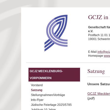
Direkt zum Inhalt
GCJZ in
Gesellschaft f
e.V.
Postfach 11 01 
19001 Schwerin
E-Mail
info@gcj
Homepage
www.
Satzung
GCJZ MECKLENBURG-
VORPOMMERN
Unsere Satzu
Vorstand
Satzung
GCJZ Meckle
Stellungnahmen/Vorträge
(
pdf
)
Info-Flyer
Jüdische Feiertage 2025/5785
Jubiläum 10 Jahre