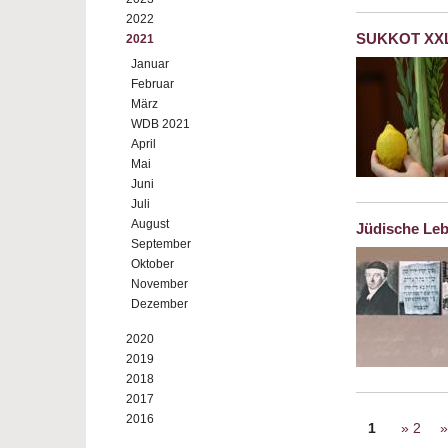
2022
SUKKOT XXL -
2021
Januar
Februar
März
WDB 2021
April
Mai
Juni
Juli
August
Jüdische Le
September
Oktober
November
Dezember
2020
2019
2018
2017
Seiten
2016
1
2