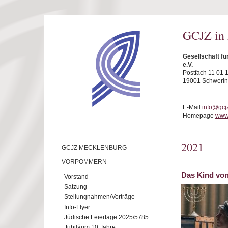
Direkt zum Inhalt
GCJZ in
Gesellschaft f
e.V.
Postfach 11 01 
19001 Schwerin
E-Mail
info@gcj
Homepage
www.
2021
GCJZ MECKLENBURG-
VORPOMMERN
Das Kind vo
Vorstand
Satzung
Stellungnahmen/Vorträge
Info-Flyer
Jüdische Feiertage 2025/5785
Jubiläum 10 Jahre