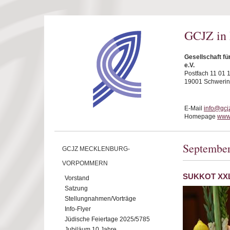
Direkt zum Inhalt
GCJZ in
Gesellschaft f
e.V.
Postfach 11 01 
19001 Schwerin
E-Mail
info@gcj
Homepage
www.
Septembe
GCJZ MECKLENBURG-
VORPOMMERN
SUKKOT XXL -
Vorstand
Satzung
Stellungnahmen/Vorträge
Info-Flyer
Jüdische Feiertage 2025/5785
Jubiläum 10 Jahre