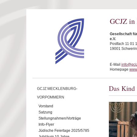
Direkt zum Inhalt
GCJZ in
Gesellschaft f
e.V.
Postfach 11 01 
19001 Schwerin
E-Mail
info@gcj
Homepage
www.
Das Kind
GCJZ MECKLENBURG-
VORPOMMERN
Vorstand
Satzung
Stellungnahmen/Vorträge
Info-Flyer
Jüdische Feiertage 2025/5785
Jubiläum 10 Jahre