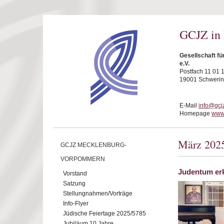
Direkt zum Inhalt
GCJZ in
Gesellschaft f
e.V.
Postfach 11 01 
19001 Schwerin
E-Mail
info@gcj
Homepage
www.
März 202
GCJZ MECKLENBURG-
VORPOMMERN
Judentum erk
Vorstand
Satzung
Stellungnahmen/Vorträge
Info-Flyer
Jüdische Feiertage 2025/5785
Jubiläum 10 Jahre