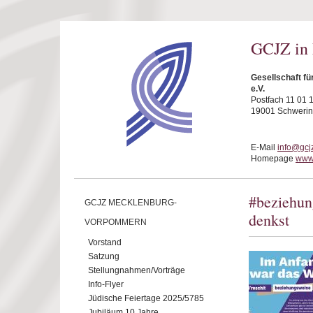
Direkt zum Inhalt
GCJZ in
Gesellschaft f
e.V.
Postfach 11 01 
19001 Schwerin
E-Mail
info@gcj
Homepage
www.
#beziehung
GCJZ MECKLENBURG-
denkst
VORPOMMERN
Vorstand
Satzung
Stellungnahmen/Vorträge
Info-Flyer
Jüdische Feiertage 2025/5785
Jubiläum 10 Jahre