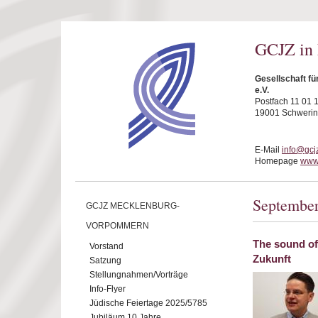
Direkt zum Inhalt
GCJZ in
Gesellschaft f
e.V.
Postfach 11 01 
19001 Schwerin
E-Mail
info@gcj
Homepage
www.
Septembe
GCJZ MECKLENBURG-
VORPOMMERN
The sound of
Vorstand
Zukunft
Satzung
Stellungnahmen/Vorträge
Info-Flyer
Jüdische Feiertage 2025/5785
Jubiläum 10 Jahre