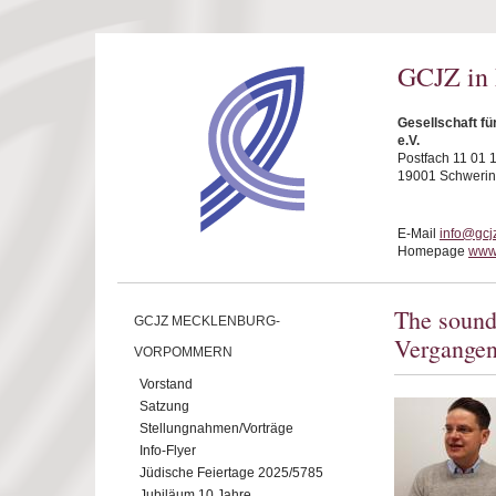
Direkt zum Inhalt
GCJZ in
Gesellschaft f
e.V.
Postfach 11 01 
19001 Schwerin
E-Mail
info@gcj
Homepage
www.
The sound
GCJZ MECKLENBURG-
Vergangen
VORPOMMERN
Vorstand
Satzung
Stellungnahmen/Vorträge
Info-Flyer
Jüdische Feiertage 2025/5785
Jubiläum 10 Jahre