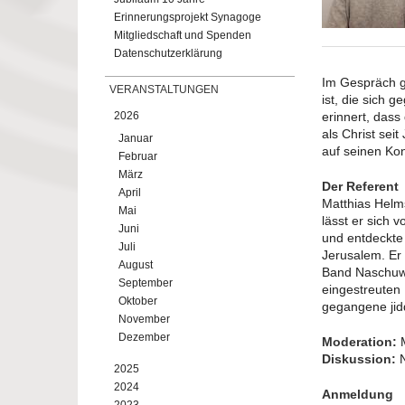
Erinnerungsprojekt Synagoge
Mitgliedschaft und Spenden
Datenschutzerklärung
Im Gespräch gi
VERANSTALTUNGEN
ist, die sich 
2026
erinnert, dass 
als Christ se
Januar
auf seinen Ko
Februar
März
Der Referent
April
Matthias Helm
Mai
lässt er sich 
Juni
und entdeckte 
Juli
Jerusalem. Er 
August
Band Naschuwa
September
eingestreuten 
Oktober
gegangene jid
November
Dezember
Moderation:
M
Diskussion:
N
2025
2024
Anmeldung