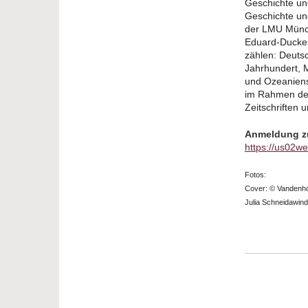
Geschichte und
Geschichte un
der LMU Münch
Eduard-Duckes
zählen: Deuts
Jahrhundert, M
und Ozeaniens
im Rahmen des
Zeitschriften
Anmeldung zu
https://us02w
Fotos:
Cover: © Vandenho
Julia Schneidawin