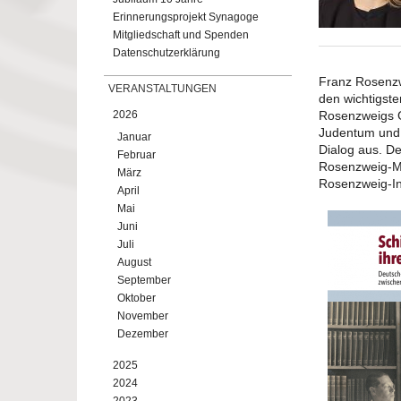
Erinnerungsprojekt Synagoge
Mitgliedschaft und Spenden
Datenschutzerklärung
Franz Rosenzw
VERANSTALTUNGEN
den wichtigste
2026
Rosenzweigs G
Judentum und C
Januar
Dialog aus. De
Februar
Rosenzweig-Me
März
Rosenzweig-Ins
April
Mai
Juni
Juli
August
September
Oktober
November
Dezember
2025
2024