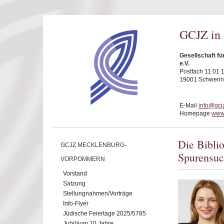
Direkt zum Inhalt
GCJZ in
Gesellschaft f
e.V.
Postfach 11 01 
19001 Schwerin
E-Mail
info@gcj
Homepage
www.
Die Bibli
GCJZ MECKLENBURG-
Spurensuc
VORPOMMERN
Vorstand
Satzung
Stellungnahmen/Vorträge
Info-Flyer
Jüdische Feiertage 2025/5785
Jubiläum 10 Jahre