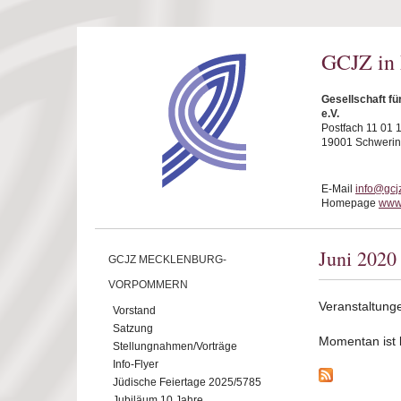
Direkt zum Inhalt
GCJZ in
Gesellschaft f
e.V.
Postfach 11 01 
19001 Schwerin
E-Mail
info@gcj
Homepage
www.
Juni 2020
GCJZ MECKLENBURG-
VORPOMMERN
Veranstaltung
Vorstand
Satzung
Momentan ist ke
Stellungnahmen/Vorträge
Info-Flyer
Jüdische Feiertage 2025/5785
Jubiläum 10 Jahre