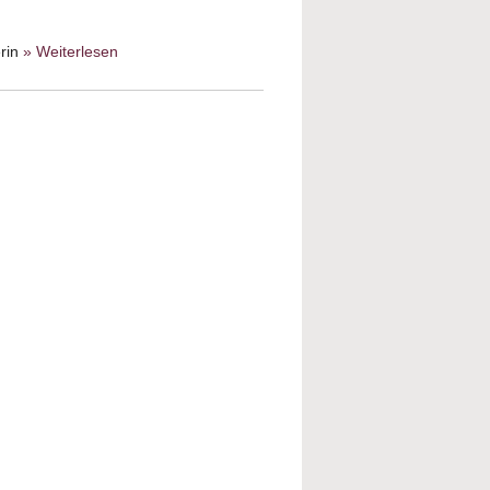
erin
» Weiterlesen
about Wir sind Juden aus
Breslau. Überlebende
Jugendliche und ihre
Schicksale nach 1933