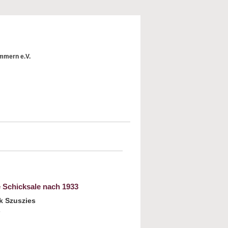
mmern e.V.
e Schicksale nach 1933
k Szuszies
s