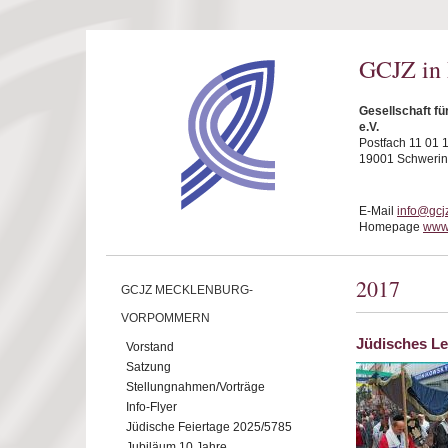
Direkt zum Inhalt
GCJZ in
Gesellschaft f
e.V.
Postfach 11 01 
19001 Schwerin
E-Mail
info@gcj
Homepage
www.
2017
GCJZ MECKLENBURG-
VORPOMMERN
Jüdisches Le
Vorstand
Satzung
Stellungnahmen/Vorträge
Info-Flyer
Jüdische Feiertage 2025/5785
Jubiläum 10 Jahre