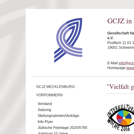
Direkt zum Inhalt
GCJZ in
Gesellschaft f
e.V.
Postfach 11 01 
19001 Schwerin
E-Mail
info@gcj
Homepage
www.
"Vielfalt 
GCJZ MECKLENBURG-
VORPOMMERN
Vorstand
Satzung
Stellungnahmen/Vorträge
Info-Flyer
Jüdische Feiertage 2025/5785
Jubiläum 10 Jahre