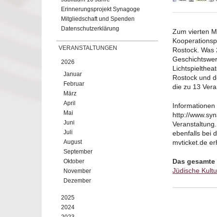
Erinnerungsprojekt Synagoge
Mitgliedschaft und Spenden
Datenschutzerklärung
Zum vierten M
Kooperationspa
VERANSTALTUNGEN
Rostock. Was
Geschichtswer
2026
Lichtspielthea
Januar
Rostock und d
Februar
die zu 13 Vera
März
April
Informationen
Mai
http://www.syn
Juni
Veranstaltung.
Juli
ebenfalls bei 
August
mvticket.de erh
September
Das gesamte
Oktober
Jüdische Kultu
November
Dezember
2025
2024