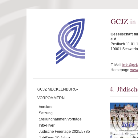
Direkt zum Inhalt
GCJZ in
Gesellschaft f
e.V.
Postfach 11 01 
19001 Schwerin
E-Mail
info@gcj
Homepage
www.
4. Jüdisch
GCJZ MECKLENBURG-
VORPOMMERN
Vorstand
Satzung
Stellungnahmen/Vorträge
Info-Flyer
Jüdische Feiertage 2025/5785
Jubiläum 10 Jahre