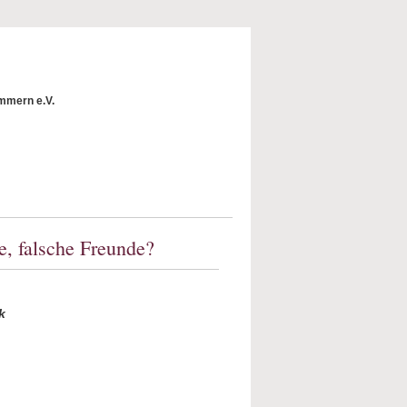
mmern e.V.
, falsche Freunde?
k