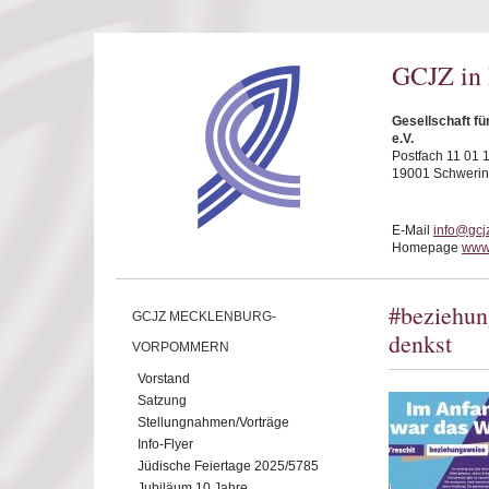
Direkt zum Inhalt
GCJZ in
Gesellschaft f
e.V.
Postfach 11 01 
19001 Schwerin
E-Mail
info@gcj
Homepage
www.
#beziehung
GCJZ MECKLENBURG-
denkst
VORPOMMERN
Vorstand
Satzung
Stellungnahmen/Vorträge
Info-Flyer
Jüdische Feiertage 2025/5785
Jubiläum 10 Jahre